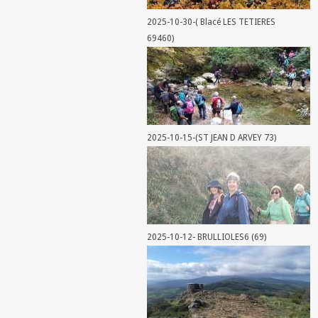
2025-10-30-( Blacé LES TETIERES
69460)
2025-10-15-(ST JEAN D ARVEY 73)
2025-10-12- BRULLIOLES6 (69)