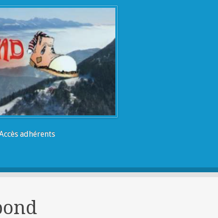
Accès adhérents
bond