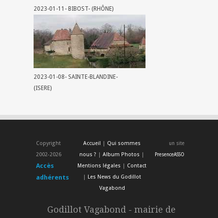
2023-01-11- BIBOST- (RHÔNE)
2023-01-08- SAINTE-BLANDINE-
(ISERE)
Copyright
Accueil
|
Qui sommes
un site
2002-2026
nous ?
|
Album Photos
|
PresenceASSO
Accès
Mentions légales
|
Contact
adhérents
|
Les News du Godillot
Vagabond
Godillot Vagabond - mairie de